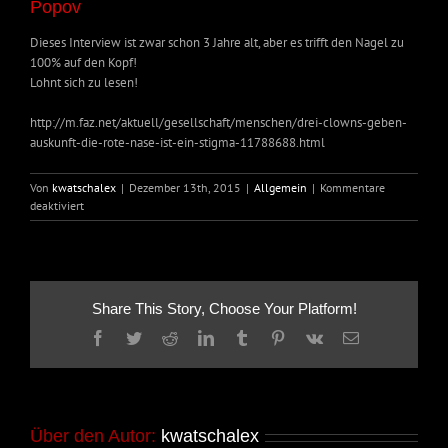
Popov
Dieses Interview ist zwar schon 3 Jahre alt, aber es trifft den Nagel zu
100% auf den Kopf!
Lohnt sich zu lesen!
http://m.faz.net/aktuell/gesellschaft/menschen/drei-clowns-geben-
auskunft-die-rote-nase-ist-ein-stigma-11788688.html
Von
kwatschalex
|
Dezember 13th, 2015
|
Allgemein
|
Kommentare
für
deaktiviert
Interview
mit
David
Shiner,
Peter
Share This Story, Choose Your Platform!
Shub
und
Facebook
Twitter
Reddit
LinkedIn
Tumblr
Pinterest
Vk
E-
Oleg
Mail
Popov
Über den Autor:
kwatschalex